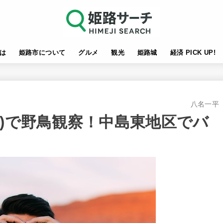
は
姫路市について
グルメ
観光
姫路城
経済 PICK UP!
八名一平
市)で野鳥観察！中島東地区でバ