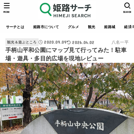
MENU
SEARCH
サーチとは
姫路市について
グルメ
観光
姫路城
経済 P
2020.09.09
2026.04.02
八名一平
観光＆遊ぶところ
手柄山平和公園にマップ見て行ってみた！駐車
場・遊具・多目的広場を現地レビュー