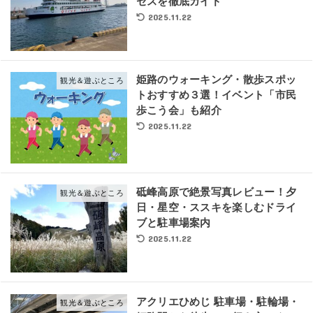
セスを徹底ガイド
2025.11.22
姫路のウォーキング・散歩スポッ
観光＆遊ぶところ
トおすすめ３選！イベント「市民
歩こう会」も紹介
2025.11.22
砥峰高原で絶景写真レビュー！夕
観光＆遊ぶところ
日・星空・ススキを楽しむドライ
ブと駐車場案内
2025.11.22
アクリエひめじ 駐車場・駐輪場・
観光＆遊ぶところ