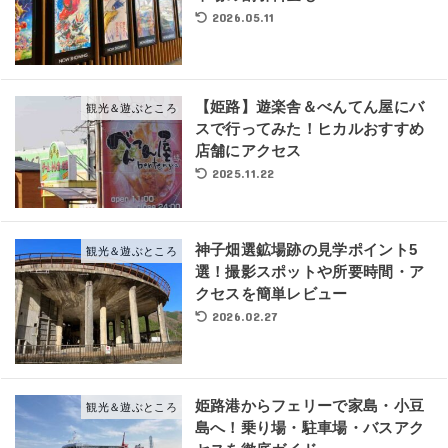
2026.05.11
【姫路】遊楽舎＆べんてん屋にバ
観光＆遊ぶところ
スで行ってみた！ヒカルおすすめ
店舗にアクセス
2025.11.22
神子畑選鉱場跡の見学ポイント5
観光＆遊ぶところ
選！撮影スポットや所要時間・ア
クセスを簡単レビュー
2026.02.27
姫路港からフェリーで家島・小豆
観光＆遊ぶところ
島へ！乗り場・駐車場・バスアク