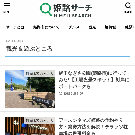
MENU
SEARCH
サーチとは
姫路市について
グルメ
観光
姫路城
経済 P
観光＆遊ぶところ
網干なぎさ公園(姫路市)に行って
観光＆遊ぶところ
みた!【工場夜景スポット】対岸に
ボートパークも
2026.05.09
アースシネマズ姫路の予約やり
観光＆遊ぶところ
方・発券方法を解説！テラッソ駐
車場の割引料金も