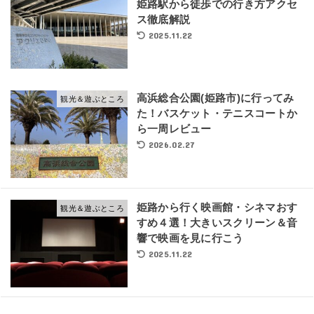
姫路駅から徒歩での行き方アクセ
ス徹底解説
2025.11.22
高浜総合公園(姫路市)に行ってみ
観光＆遊ぶところ
た！バスケット・テニスコートか
ら一周レビュー
2026.02.27
姫路から行く映画館・シネマおす
観光＆遊ぶところ
すめ４選！大きいスクリーン＆音
響で映画を見に行こう
2025.11.22