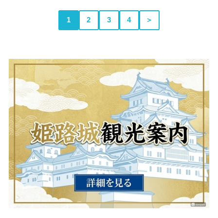
1
2
3
4
＞