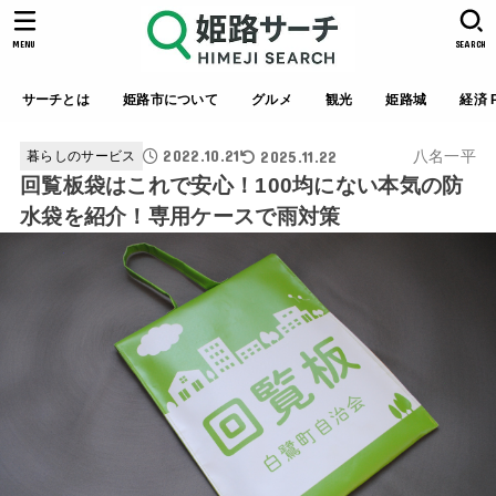
MENU
SEARCH
サーチとは
姫路市について
グルメ
観光
姫路城
経済 P
2022.10.21
2025.11.22
八名一平
暮らしのサービス
回覧板袋はこれで安心！100均にない本気の防
水袋を紹介！専用ケースで雨対策