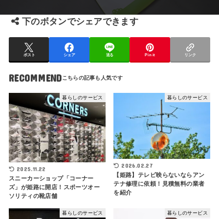
下のボタンでシェアできます
ポスト
シェア
送る
Pin it
リンク
RECOMMEND
暮らしのサービス
暮らしのサービス
2026.02.27
2025.11.22
【姫路】テレビ映らないならアン
スニーカーショップ「コーナー
テナ修理に依頼！見積無料の業者
ズ」が姫路に開店！スポーツオー
を紹介
ソリティの靴店舗
暮らしのサービス
暮らしのサービス