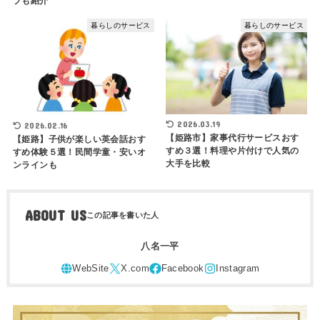
プも紹介
暮らしのサービス
暮らしのサービス
2026.03.19
2026.02.16
【姫路市】家事代行サービスおす
【姫路】子供が楽しい英会話おす
すめ３選！料理や片付けで人気の
すめ体験５選！民間学童・安いオ
大手を比較
ンラインも
ABOUT US
八名一平