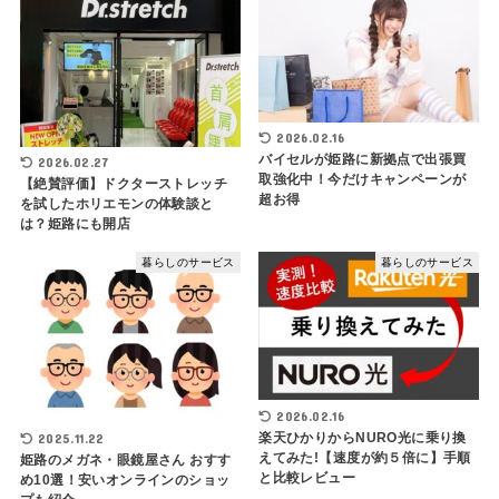
2026.02.16
バイセルが姫路に新拠点で出張買
2026.02.27
取強化中！今だけキャンペーンが
【絶賛評価】ドクターストレッチ
超お得
を試したホリエモンの体験談と
は？姫路にも開店
暮らしのサービス
暮らしのサービス
2026.02.16
楽天ひかりからNURO光に乗り換
2025.11.22
えてみた!【速度が約５倍に】手順
姫路のメガネ・眼鏡屋さん おすす
と比較レビュー
め10選！安いオンラインのショッ