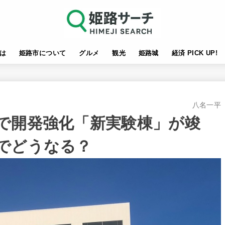
は
姫路市について
グルメ
観光
姫路城
経済 PICK UP!
八名一平
で開発強化「新実験棟」が竣
でどうなる？