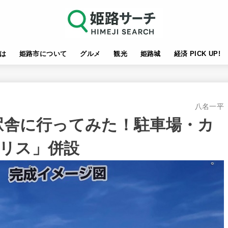
は
姫路市について
グルメ
観光
姫路城
経済 PICK UP!
八名一平
新駅舎に行ってみた！駐車場・カ
リス」併設