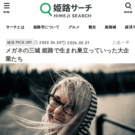
MENU
SEARCH
サーチとは
姫路市について
グルメ
観光
姫路城
経済 P
2022.04.25
2026.02.27
八名一平
経済 PICK UP!
メガネの三城 姫路で生まれ巣立っていった大企
業たち