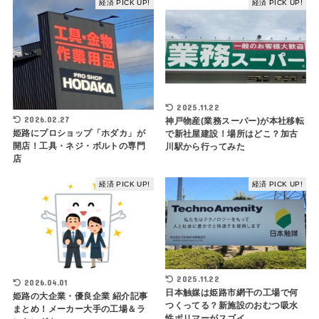
経済 PICK UP!
経済 PICK UP!
2025.11.22
2026.02.27
神戸物産(業務スーパー)が本社移転
姫路にプロショップ「ホダカ」が
で新社屋建設！場所はどこ？加古
開店！工具・ネジ・ボルトの専門
川駅から行ってみた
店
経済 PICK UP!
経済 PICK UP!
2025.11.22
2026.04.01
日本触媒は姫路市網干の工場で何
姫路の大企業・優良企業 紹介記事
つくってる？新施設のおむつ吸水
まとめ！メーカー大手の工場＆ラ
性ポリマーがスゴイ