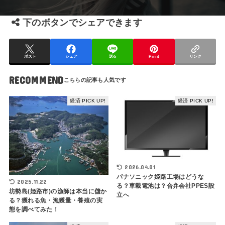
下のボタンでシェアできます
ポスト
シェア
送る
Pin it
リンク
RECOMMEND
経済 PICK UP!
経済 PICK UP!
2026.04.01
パナソニック姫路工場はどうな
2025.11.22
る？車載電池は？合弁会社PPES設
坊勢島(姫路市)の漁師は本当に儲か
立へ
る？獲れる魚・漁獲量・養殖の実
態を調べてみた！