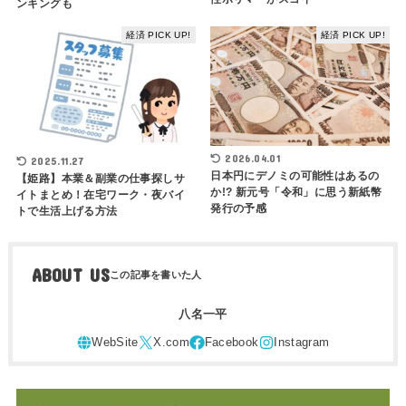
ンキングも
経済 PICK UP!
経済 PICK UP!
2026.04.01
2025.11.27
日本円にデノミの可能性はあるの
【姫路】本業＆副業の仕事探しサ
か!? 新元号「令和」に思う新紙幣
イトまとめ！在宅ワーク・夜バイ
発行の予感
トで生活上げる方法
ABOUT US
八名一平