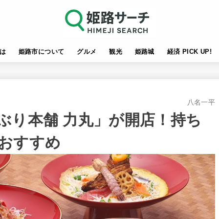
は
姫路市について
グルメ
観光
姫路城
経済 PICK UP!
八名一平
ぶり本舗 力丸」が開店！持ち
おすすめ