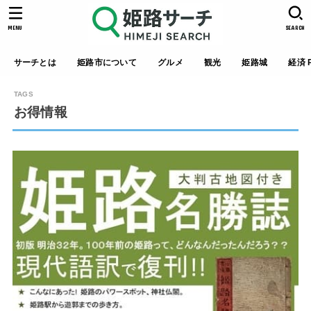
MENU
SEARCH
サーチとは
姫路市について
グルメ
観光
姫路城
経済 P
お得情報