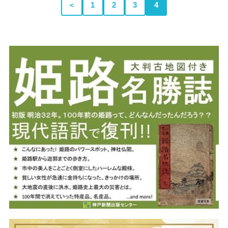
＜
1
2
3
4