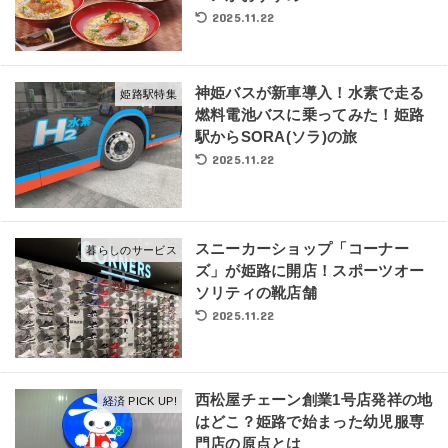
2025.11.22
神姫バスが新車導入！水素で走る
姫路駅特集
燃料電池バスに乗ってみた！姫路
駅からSORA(ソラ)の旅
2025.11.22
スニーカーショップ「コーナー
暮らしのサービス
ズ」が姫路に開店！スポーツオー
ソリティの靴店舗
2025.11.22
西松屋チェーン創業1号店発祥の地
経済 PICK UP!
はどこ？姫路で始まった幼児服専
門店の原点とは