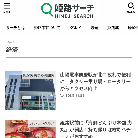
MENU
SEARCH
サーチとは
姫路市について
グルメ
観光
姫路城
経済 P
経済
山陽電車飾磨駅が北口改札で便利
街が発展する再開発
に！タクシー乗り場・ロータリー
からアクセス向上
2025.11.22
姫路駅前に「海鮮どんぶり本舗 力
おいしいグルメ
丸」が開店！持ち帰りは寿司ペチ
ーノがおすすめ