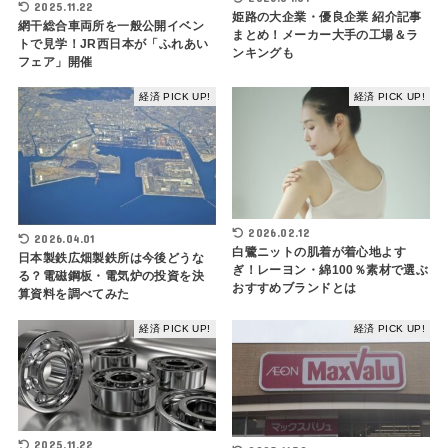
2025.11.22
姫路の大企業・優良企業 紹介記事
網干総合車両所を一般公開イベン
まとめ！メーカー大手の工場＆ラ
トで見学！JR西日本が「ふれあい
ンキングも
フェア」開催
経済 PICK UP!
経済 PICK UP!
2026.02.12
2026.04.01
白鷺ニットの肌着が着心地よす
日本製鉄広畑製鉄所は今後どうな
ぎ！レーヨン・綿100％素材で選ぶ
る？電磁鋼板・電気炉の投資を決
おすすめブランドとは
算資料を調べてみた
経済 PICK UP!
経済 PICK UP!
2025.11.22