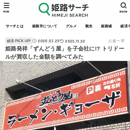
MENU
SEARCH
サーチとは
姫路市について
グルメ
観光
姫路城
経済 P
2020.03.25
2025.11.22
八名一平
経済 PICK UP!
姫路発祥「ずんどう屋」を子会社に!? トリドー
ルが買収した金額を調べてみた