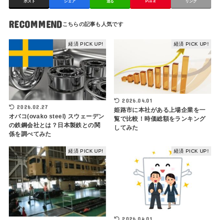
ポスト
シェア
送る
Pin it
リンク
RECOMMEND
経済 PICK UP!
経済 PICK UP!
2026.04.01
2026.02.27
姫路市に本社がある上場企業を一
オバコ(ovako steel) スウェーデン
覧で比較！時価総額をランキング
の鉄鋼会社とは？日本製鉄との関
してみた
係を調べてみた
経済 PICK UP!
経済 PICK UP!
2026.04.01