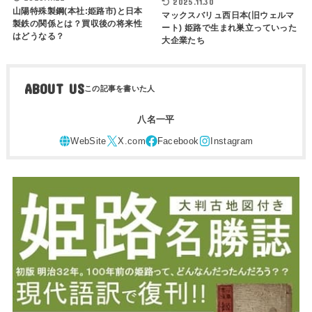
2025.11.30
山陽特殊製鋼(本社:姫路市)と日本
マックスバリュ西日本(旧ウェルマ
製鉄の関係とは？買収後の将来性
ート) 姫路で生まれ巣立っていった
はどうなる？
大企業たち
ABOUT US
八名一平