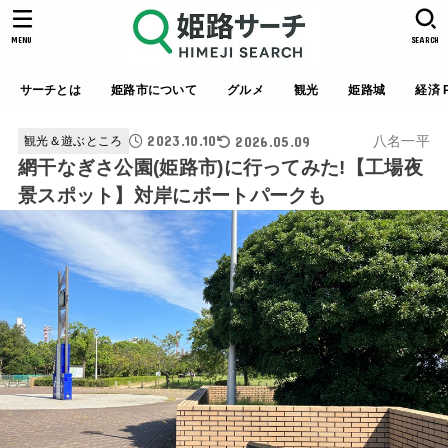
MENU
SEARCH
サーチとは
姫路市について
グルメ
観光
姫路城
経済 P
2023.10.10
2026.05.09
八名一平
観光＆遊ぶところ
網干なぎさ公園(姫路市)に行ってみた!【工場夜
景スポット】対岸にボートパークも