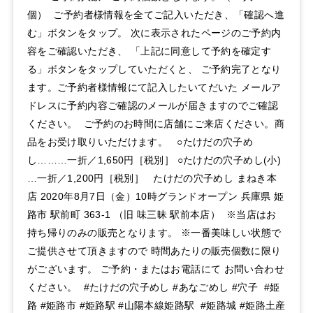
個） ご予約者様情報を全てご記入いただき、「確認へ進
む」ボタンをタップ。 次に表示されたページのご予約内
容をご確認いただき、 「上記に同意して予約を確定す
る」ボタンをタップしていただくと、 ご予約完了となり
ます。ご予約者様情報にて記入したいてだいた メールア
ドレスに予約内容ご確認のメールが届きますのでご確認
ください。 ご予約のお時間に店舗にご来店ください。商
品をお受け取りいただけます。 ○たけだの穴子め
し………一折／1,650円［税別］ ○たけだの穴子めし(小)
…一折／1,200円［税別］ たけだの穴子めし まねき本
店 2020年8月7日（金）10時グランドオープン 兵庫県 姫
路市 駅前町 363-1 （旧 味三昧 駅前本店） ※当店はお
持ち帰りのみの販売となります。 ※一番美味しい状態で
ご提供させて頂きますので 時間あたりの販売個数に限り
がございます。 ご予約・またはお電話にて お問い合わせ
ください。 #たけだの穴子めし #あなごめし #穴子 #姫
路 #姫路市 #姫路駅 #山陽本線姫路駅 #姫路城 #姫路土産