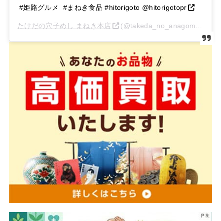
#姫路グルメ #まねき食品 #hitorigoto @hitorigotopr
たけだの穴子めし まねき本店
(@takeda_no_anagomeshi)がシェアした投稿 –