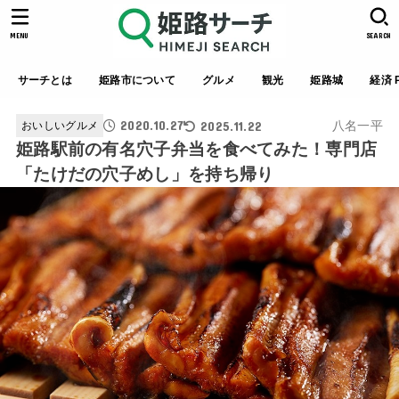
MENU
SEARCH
サーチとは
姫路市について
グルメ
観光
姫路城
経済 P
2020.10.27
2025.11.22
八名一平
おいしいグルメ
姫路駅前の有名穴子弁当を食べてみた！専門店
「たけだの穴子めし」を持ち帰り