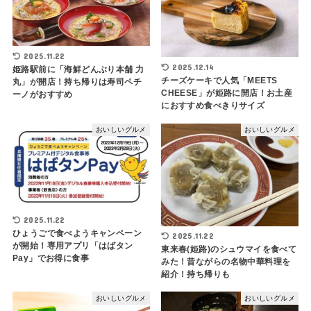
2025.11.22
2025.12.14
姫路駅前に「海鮮どんぶり本舗 力
チーズケーキで人気「MEETS
丸」が開店！持ち帰りは寿司ペチ
CHEESE」が姫路に開店！お土産
ーノがおすすめ
におすすめ食べきりサイズ
おいしいグルメ
おいしいグルメ
2025.11.22
ひょうごで食べようキャンペーン
2025.11.22
が開始！専用アプリ「はばタン
東来春(姫路)のシュウマイを食べて
Pay」でお得に食事
みた！昔ながらの名物中華料理を
紹介！持ち帰りも
おいしいグルメ
おいしいグルメ