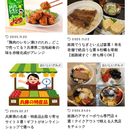
2025.11.22
2025.11.22
「鶏肉のレモン漬けのたれ」どこ
姫路でうなぎといえば森重！有名
で売ってる？兵庫県ご当地給食の
老舗で絶品うな重＆牡蠣を堪能
味を赤穂化成がアレンジ
【姫路城すぐ・持ち帰りOK】
おいしいグルメ
おいしいグルメ
2026.04.04
2026.02.27
姫路のアサイーボウル専門店４
兵庫県の名産・特産品お取り寄せ
選！テイクアウトで映える人気店
サイト３選！ギフトがオンライン
をチェック
ショップで選べる