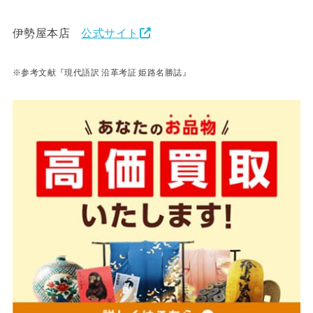
伊勢屋本店
公式サイト
※参考文献『現代語訳 沿革考証 姫路名勝誌』