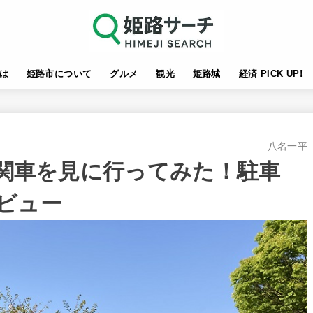
は
姫路市について
グルメ
観光
姫路城
経済 PICK UP!
八名一平
機関車を見に行ってみた！駐車
ビュー