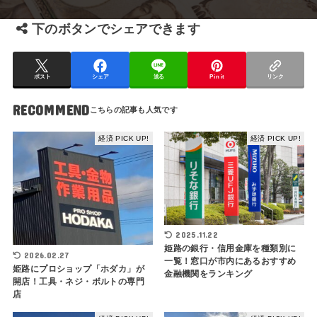
下のボタンでシェアできます
ポスト
シェア
送る
Pin it
リンク
RECOMMEND
経済 PICK UP!
経済 PICK UP!
2025.11.22
姫路の銀行・信用金庫を種類別に
2026.02.27
一覧！窓口が市内にあるおすすめ
姫路にプロショップ「ホダカ」が
金融機関をランキング
開店！工具・ネジ・ボルトの専門
店