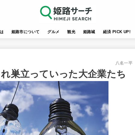
は
姫路市について
グルメ
観光
姫路城
経済 PICK UP!
八名一平
まれ巣立っていった大企業たち