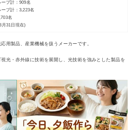
ープ計：909名
ープ計：3,223名
703名
年3月31日現在)
光応用製品、産業機械を扱うメーカーです。
可視光・赤外線に技術を展開し、光技術を強みとした製品を